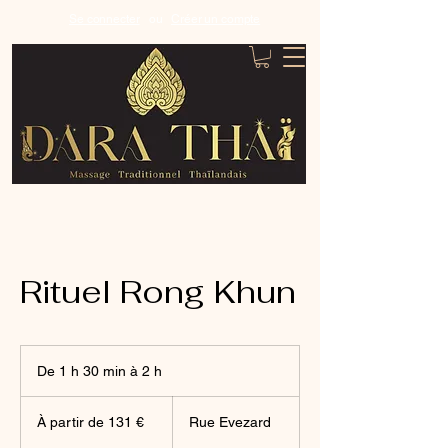
Se connecter
ou
Créer un compte
Rituel Rong Khun
De 1 h 30 min à 2 h
D
e
À
1
partir
À partir de 131 €
Rue Evezard
de
3
131
0
euros